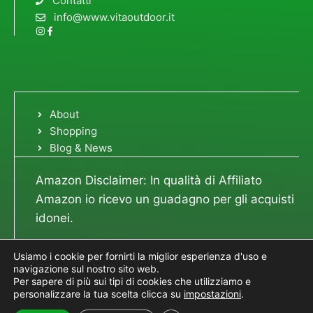
Contatti
info@www.vitaoutdoor.it
About
Shopping
Blog & News
Amazon Disclaimer: In qualità di Affiliato
Amazon io ricevo un guadagno per gli acquisti
idonei.
Usiamo i cookie per fornirti la miglior esperienza d'uso e
navigazione sul nostro sito web.
Per sapere di più sui tipi di cookies che utilizziamo e
© 2023 Vita Outdoor - P.I. 02629000742 -
personalizzare la tua scelta clicca su
impostazioni
.
Privacy Policy
-
Cookies