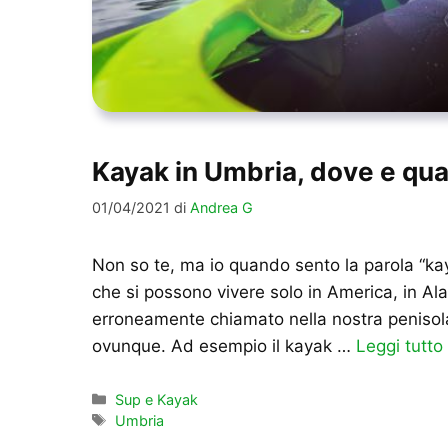
Kayak in Umbria, dove e qu
01/04/2021
di
Andrea G
Non so te, ma io quando sento la parola “k
che si possono vivere solo in America, in Al
erroneamente chiamato nella nostra penisola
ovunque. Ad esempio il kayak …
Leggi tutto
Categorie
Sup e Kayak
Tag
Umbria