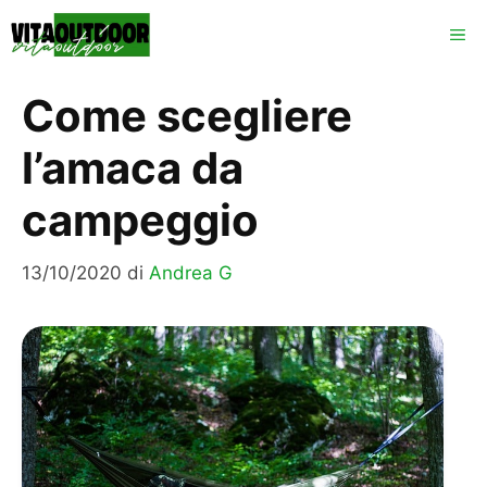
Vai
ME
al
contenuto
Come scegliere
l’amaca da
campeggio
13/10/2020
di
Andrea G