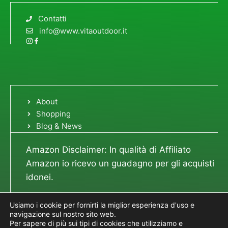
Contatti
info@www.vitaoutdoor.it
About
Shopping
Blog & News
Amazon Disclaimer: In qualità di Affiliato
Amazon io ricevo un guadagno per gli acquisti
idonei.
Usiamo i cookie per fornirti la miglior esperienza d'uso e
navigazione sul nostro sito web.
Per sapere di più sui tipi di cookies che utilizziamo e
© 2023 Vita Outdoor - P.I. 02629000742 -