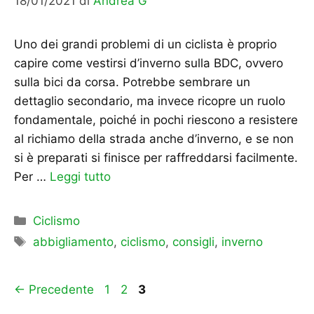
18/01/2021
di
Andrea G
Uno dei grandi problemi di un ciclista è proprio
capire come vestirsi d’inverno sulla BDC, ovvero
sulla bici da corsa. Potrebbe sembrare un
dettaglio secondario, ma invece ricopre un ruolo
fondamentale, poiché in pochi riescono a resistere
al richiamo della strada anche d’inverno, e se non
si è preparati si finisce per raffreddarsi facilmente.
Per …
Leggi tutto
Categorie
Ciclismo
Tag
abbigliamento
,
ciclismo
,
consigli
,
inverno
Pagina
Pagina
Pagina
←
Precedente
1
2
3