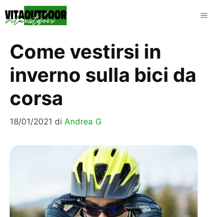
Vai
ME
al
contenuto
Come vestirsi in
inverno sulla bici da
corsa
18/01/2021
di
Andrea G