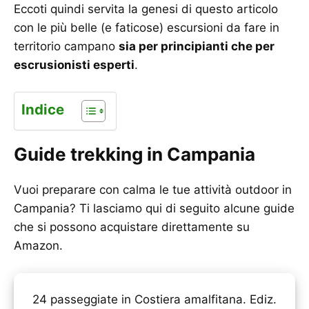
Eccoti quindi servita la genesi di questo articolo
con le più belle (e faticose) escursioni da fare in
territorio campano
sia per principianti che per
escrusionisti esperti
.
Indice
Guide trekking in Campania
Vuoi preparare con calma le tue attività outdoor in
Campania? Ti lasciamo qui di seguito alcune guide
che si possono acquistare direttamente su
Amazon.
24 passeggiate in Costiera amalfitana. Ediz.