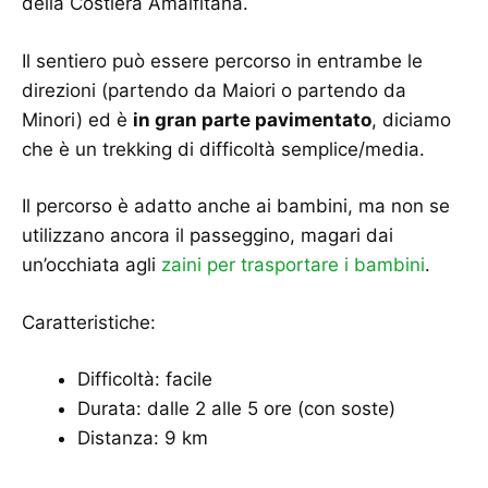
della Costiera Amalfitana.
Il sentiero può essere percorso in entrambe le
direzioni (partendo da Maiori o partendo da
Minori) ed è
in gran parte pavimentato
, diciamo
che è un trekking di difficoltà semplice/media.
Il percorso è adatto anche ai bambini, ma non se
utilizzano ancora il passeggino, magari dai
un’occhiata agli
zaini per trasportare i bambini
.
Caratteristiche:
Difficoltà: facile
Durata: dalle 2 alle 5 ore (con soste)
Distanza: 9 km