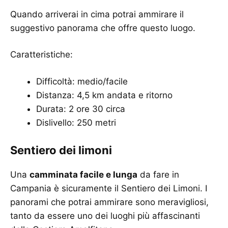
Quando arriverai in cima potrai ammirare il
suggestivo panorama che offre questo luogo.
Caratteristiche:
Difficoltà: medio/facile
Distanza: 4,5 km andata e ritorno
Durata: 2 ore 30 circa
Dislivello: 250 metri
Sentiero dei limoni
Una
camminata facile e lunga
da fare in
Campania è sicuramente il Sentiero dei Limoni. I
panorami che potrai ammirare sono meravigliosi,
tanto da essere uno dei luoghi più affascinanti