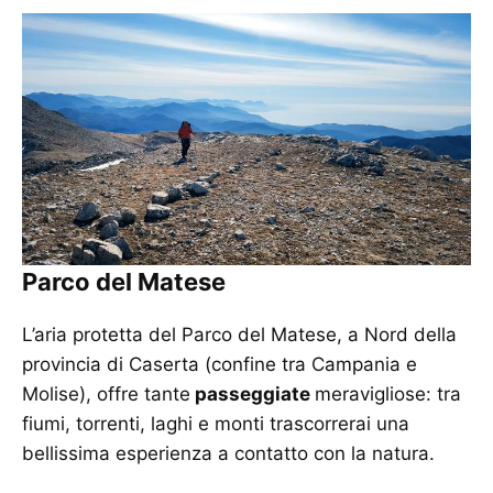
Parco del Matese
L’aria protetta del Parco del Matese, a Nord della
provincia di Caserta (confine tra Campania e
Molise), offre tante
passeggiate
meravigliose: tra
fiumi, torrenti, laghi e monti trascorrerai una
bellissima esperienza a contatto con la natura.