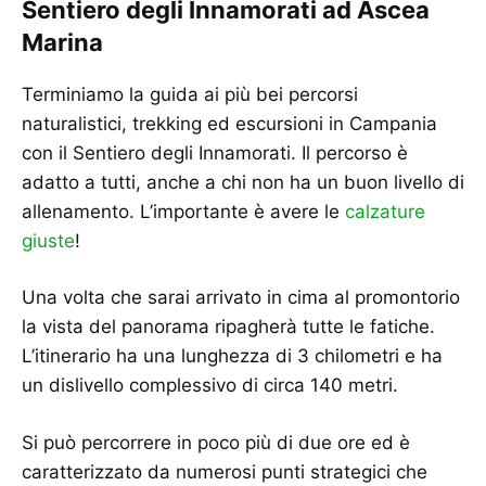
Sentiero degli Innamorati ad Ascea
Marina
Terminiamo la guida ai più bei percorsi
naturalistici, trekking ed escursioni in Campania
con il Sentiero degli Innamorati. Il percorso è
adatto a tutti, anche a chi non ha un buon livello di
allenamento. L’importante è avere le
calzature
giuste
!
Una volta che sarai arrivato in cima al promontorio
la vista del panorama ripagherà tutte le fatiche.
L’itinerario ha una lunghezza di 3 chilometri e ha
un dislivello complessivo di circa 140 metri.
Si può percorrere in poco più di due ore ed è
caratterizzato da numerosi punti strategici che