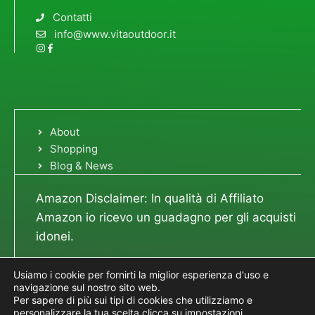
Contatti
info@www.vitaoutdoor.it
About
Shopping
Blog & News
Amazon Disclaimer: In qualità di Affiliato
Amazon io ricevo un guadagno per gli acquisti
idonei.
Usiamo i cookie per fornirti la miglior esperienza d'uso e
navigazione sul nostro sito web.
Per sapere di più sui tipi di cookies che utilizziamo e
© 2023 Vita Outdoor - P.I. 02629000742 -
personalizzare la tua scelta clicca su
impostazioni
.