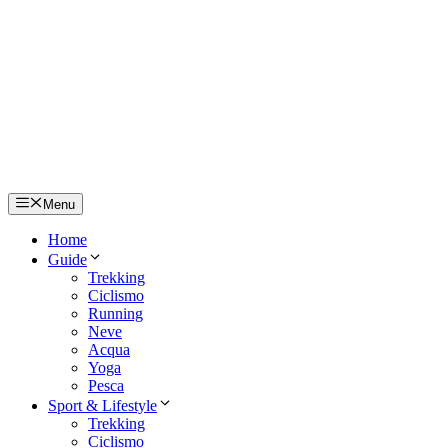
Menu
Home
Guide
Trekking
Ciclismo
Running
Neve
Acqua
Yoga
Pesca
Sport & Lifestyle
Trekking
Ciclismo