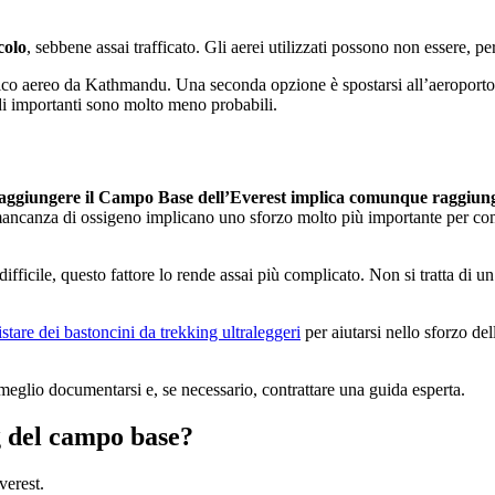
colo
, sebbene assai trafficato. Gli aerei utilizzati possono non essere, pe
fico aereo da Kathmandu. Una seconda opzione è spostarsi all’aeroport
ardi importanti sono molto meno probabili.
aggiungere il Campo Base dell’Everest implica comunque raggiunge
 mancanza di ossigeno implicano uno sforzo molto più importante per co
ifficile, questo fattore lo rende assai più complicato. Non si tratta di
stare dei bastoncini da trekking ultraleggeri
per aiutarsi nello sforzo de
eglio documentarsi e, se necessario, contrattare una guida esperta.
g del campo base?
verest.