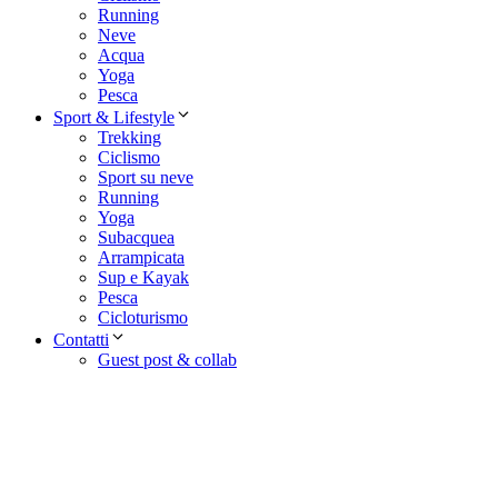
Running
Neve
Acqua
Yoga
Pesca
Sport & Lifestyle
Trekking
Ciclismo
Sport su neve
Running
Yoga
Subacquea
Arrampicata
Sup e Kayak
Pesca
Cicloturismo
Contatti
Guest post & collab