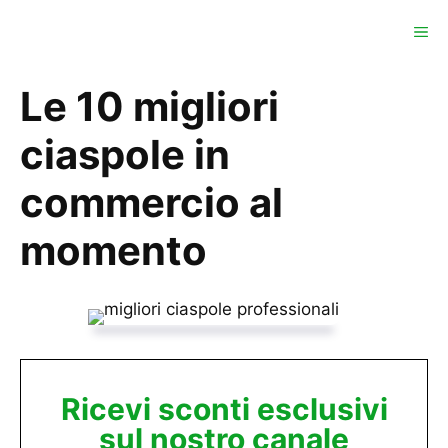
Vai
ME
al
contenuto
Le 10 migliori
ciaspole in
commercio al
momento
Ricevi sconti esclusivi
sul nostro canale