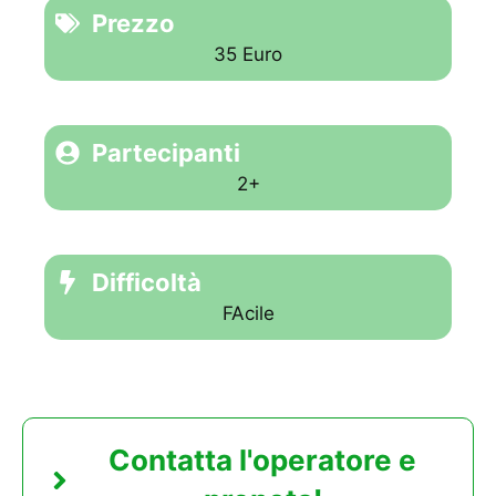
Prezzo
35 Euro
Partecipanti
2+
Difficoltà
FAcile
Contatta l'operatore e